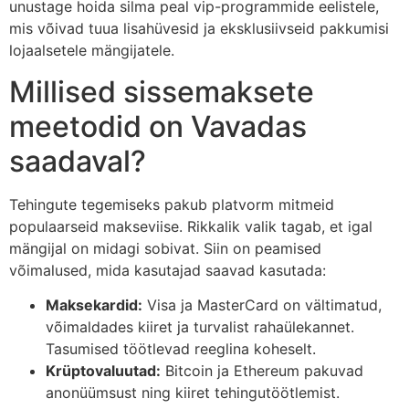
unustage hoida silma peal vip-programmide eelistele,
mis võivad tuua lisahüvesid ja eksklusiivseid pakkumisi
lojaalsetele mängijatele.
Millised sissemaksete
meetodid on Vavadas
saadaval?
Tehingute tegemiseks pakub platvorm mitmeid
populaarseid makseviise. Rikkalik valik tagab, et igal
mängijal on midagi sobivat. Siin on peamised
võimalused, mida kasutajad saavad kasutada:
Maksekardid:
Visa ja MasterCard on vältimatud,
võimaldades kiiret ja turvalist rahaülekannet.
Tasumised töötlevad reeglina koheselt.
Krüptovaluutad:
Bitcoin ja Ethereum pakuvad
anonüümsust ning kiiret tehingutöötlemist.