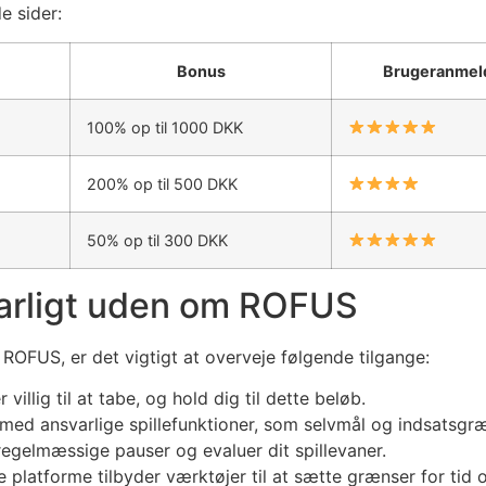
e sider:
Bonus
Brugeranmel
100% op til 1000 DKK
200% op til 500 DKK
50% op til 300 DKK
varligt uden om ROFUS
ROFUS, er det vigtigt at overveje følgende tilgange:
illig til at tabe, og hold dig til dette beløb.
ed ansvarlige spillefunktioner, som selvmål og indsatsgræ
egelmæssige pauser og evaluer dit spillevaner.
platforme tilbyder værktøjer til at sætte grænser for tid 