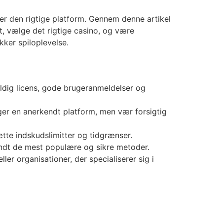
er den rigtige platform. Gennem denne artikel
et, vælge det rigtige casino, og være
kker spiloplevelse.
ig licens, gode brugeranmeldelser og
ger en anerkendt platform, men vær forsigtig
sætte indskudslimitter og tidgrænser.
ndt de mest populære og sikre metoder.
ler organisationer, der specialiserer sig i