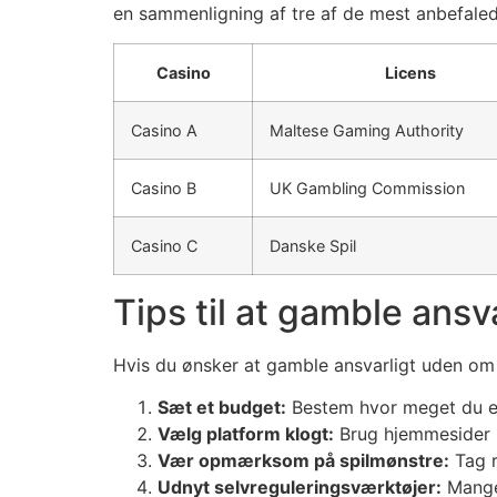
en sammenligning af tre af de mest anbefaled
Casino
Licens
Casino A
Maltese Gaming Authority
Casino B
UK Gambling Commission
Casino C
Danske Spil
Tips til at gamble ans
Hvis du ønsker at gamble ansvarligt uden om 
Sæt et budget:
Bestem hvor meget du er v
Vælg platform klogt:
Brug hjemmesider m
Vær opmærksom på spilmønstre:
Tag r
Udnyt selvreguleringsværktøjer:
Mange 