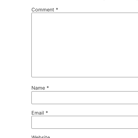
Comment
*
Name
*
Email
*
Website