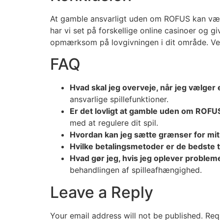
At gamble ansvarligt uden om ROFUS kan være 
har vi set på forskellige online casinoer og g
opmærksom på lovgivningen i dit område. Ved a
FAQ
Hvad skal jeg overveje, når jeg vælge
ansvarlige spillefunktioner.
Er det lovligt at gamble uden om ROFU
med at regulere dit spil.
Hvordan kan jeg sætte grænser for mit 
Hvilke betalingsmetoder er de bedste t
Hvad gør jeg, hvis jeg oplever proble
behandlingen af spilleafhængighed.
Leave a Reply
Your email address will not be published.
Req