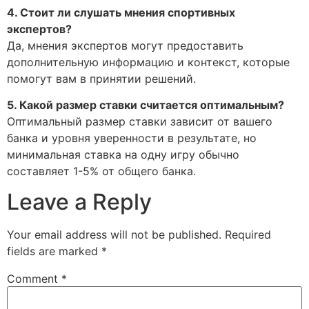
4. Стоит ли слушать мнения спортивных
экспертов?
Да, мнения экспертов могут предоставить
дополнительную информацию и контекст, которые
помогут вам в принятии решений.
5. Какой размер ставки считается оптимальным?
Оптимальный размер ставки зависит от вашего
банка и уровня уверенности в результате, но
минимальная ставка на одну игру обычно
составляет 1-5% от общего банка.
Leave a Reply
Your email address will not be published.
Required
fields are marked
*
Comment
*