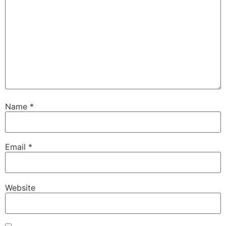
Name
*
Email
*
Website