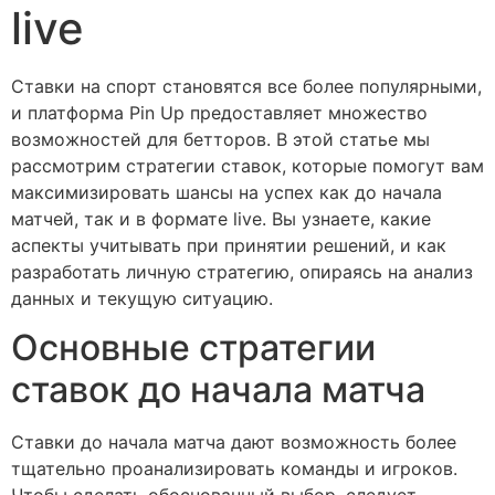
live
Ставки на спорт становятся все более популярными,
и платформа Pin Up предоставляет множество
возможностей для бетторов. В этой статье мы
рассмотрим стратегии ставок, которые помогут вам
максимизировать шансы на успех как до начала
матчей, так и в формате live. Вы узнаете, какие
аспекты учитывать при принятии решений, и как
разработать личную стратегию, опираясь на анализ
данных и текущую ситуацию.
Основные стратегии
ставок до начала матча
Ставки до начала матча дают возможность более
тщательно проанализировать команды и игроков.