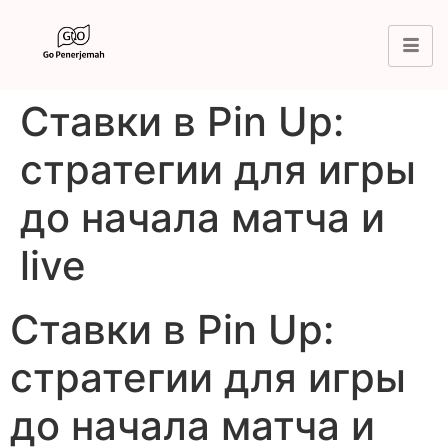
Ставки в Pin Up:
стратегии для игры
до начала матча и
live
Ставки в Pin Up:
стратегии для игры
до начала матча и