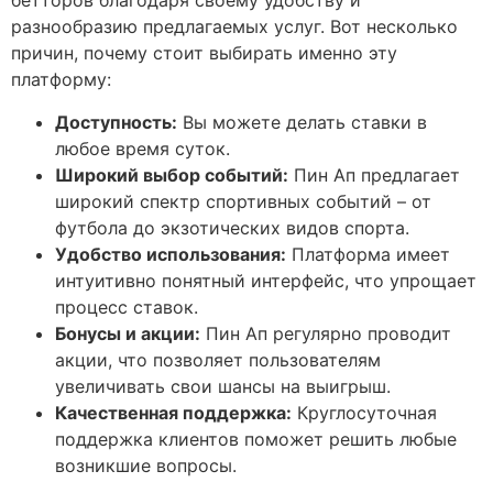
бетторов благодаря своему удобству и
разнообразию предлагаемых услуг. Вот несколько
причин, почему стоит выбирать именно эту
платформу:
Доступность:
Вы можете делать ставки в
любое время суток.
Широкий выбор событий:
Пин Ап предлагает
широкий спектр спортивных событий – от
футбола до экзотических видов спорта.
Удобство использования:
Платформа имеет
интуитивно понятный интерфейс, что упрощает
процесс ставок.
Бонусы и акции:
Пин Ап регулярно проводит
акции, что позволяет пользователям
увеличивать свои шансы на выигрыш.
Качественная поддержка:
Круглосуточная
поддержка клиентов поможет решить любые
возникшие вопросы.