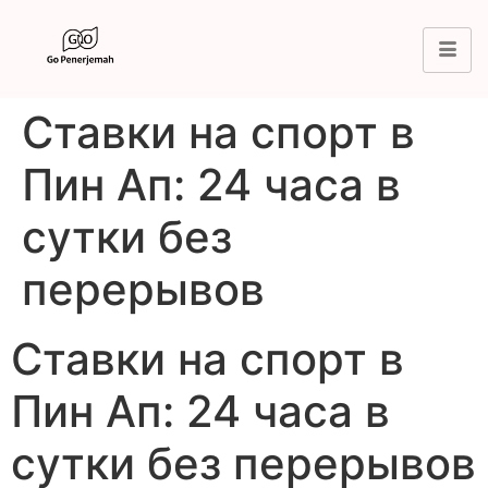
Ставки на спорт в
Пин Ап: 24 часа в
сутки без
перерывов
Ставки на спорт в
Пин Ап: 24 часа в
сутки без перерывов