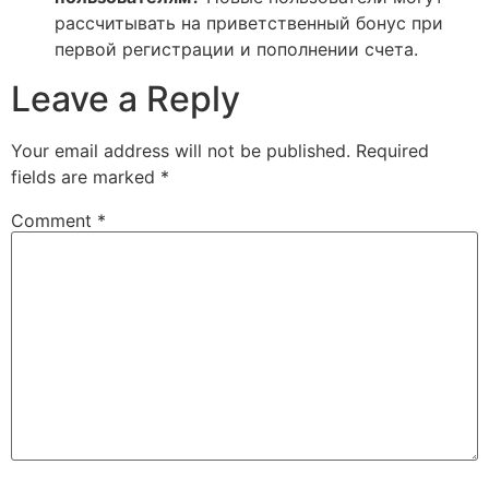
рассчитывать на приветственный бонус при
первой регистрации и пополнении счета.
Leave a Reply
Your email address will not be published.
Required
fields are marked
*
Comment
*