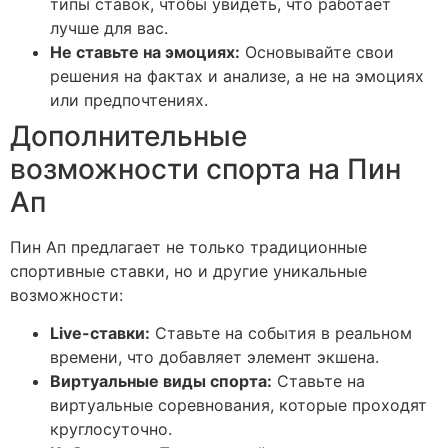
типы ставок, чтобы увидеть, что работает
лучше для вас.
Не ставьте на эмоциях:
Основывайте свои
решения на фактах и анализе, а не на эмоциях
или предпочтениях.
Дополнительные
возможности спорта на Пин
Ап
Пин Ап предлагает не только традиционные
спортивные ставки, но и другие уникальные
возможности:
Live-ставки:
Ставьте на события в реальном
времени, что добавляет элемент экшена.
Виртуальные виды спорта:
Ставьте на
виртуальные соревнования, которые проходят
круглосуточно.