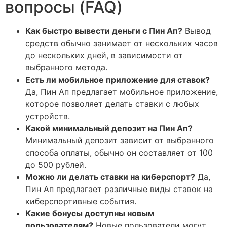
вопросы (FAQ)
Как быстро вывести деньги с Пин Ап?
Вывод
средств обычно занимает от нескольких часов
до нескольких дней, в зависимости от
выбранного метода.
Есть ли мобильное приложение для ставок?
Да, Пин Ап предлагает мобильное приложение,
которое позволяет делать ставки с любых
устройств.
Какой минимальный депозит на Пин Ап?
Минимальный депозит зависит от выбранного
способа оплаты, обычно он составляет от 100
до 500 рублей.
Можно ли делать ставки на киберспорт?
Да,
Пин Ап предлагает различные виды ставок на
киберспортивные события.
Какие бонусы доступны новым
пользователям?
Новые пользователи могут