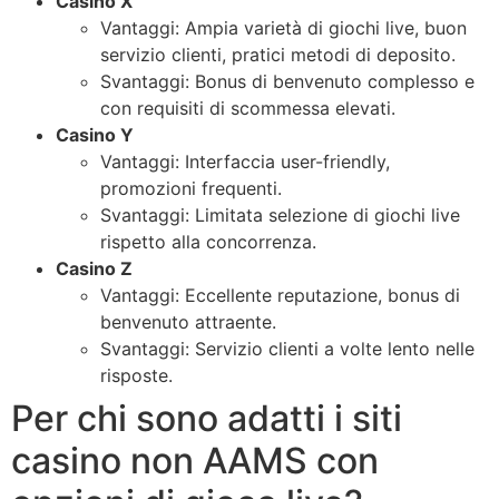
Casino X
Vantaggi: Ampia varietà di giochi live, buon
servizio clienti, pratici metodi di deposito.
Svantaggi: Bonus di benvenuto complesso e
con requisiti di scommessa elevati.
Casino Y
Vantaggi: Interfaccia user-friendly,
promozioni frequenti.
Svantaggi: Limitata selezione di giochi live
rispetto alla concorrenza.
Casino Z
Vantaggi: Eccellente reputazione, bonus di
benvenuto attraente.
Svantaggi: Servizio clienti a volte lento nelle
risposte.
Per chi sono adatti i siti
casino non AAMS con