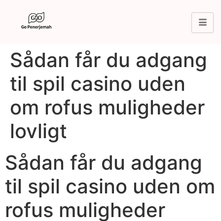
Sådan får du adgang
til spil casino uden
om rofus muligheder
lovligt
Sådan får du adgang
til spil casino uden om
rofus muligheder