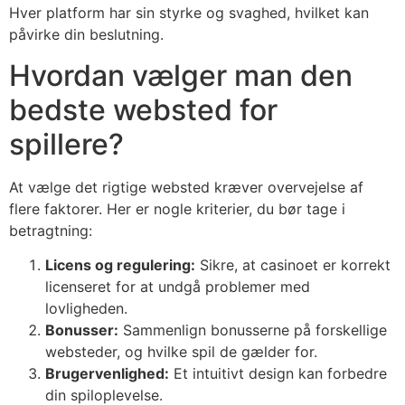
Hver platform har sin styrke og svaghed, hvilket kan
påvirke din beslutning.
Hvordan vælger man den
bedste websted for
spillere?
At vælge det rigtige websted kræver overvejelse af
flere faktorer. Her er nogle kriterier, du bør tage i
betragtning:
Licens og regulering:
Sikre, at casinoet er korrekt
licenseret for at undgå problemer med
lovligheden.
Bonusser:
Sammenlign bonusserne på forskellige
websteder, og hvilke spil de gælder for.
Brugervenlighed:
Et intuitivt design kan forbedre
din spiloplevelse.