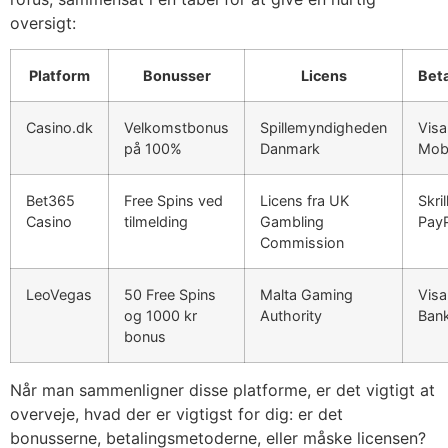
oversigt:
Platform
Bonusser
Licens
Bet
Casino.dk
Velkomstbonus
Spillemyndigheden
Visa
på 100%
Danmark
Mob
Bet365
Free Spins ved
Licens fra UK
Skril
Casino
tilmelding
Gambling
PayP
Commission
LeoVegas
50 Free Spins
Malta Gaming
Visa
og 1000 kr
Authority
Bank
bonus
Når man sammenligner disse platforme, er det vigtigt at
overveje, hvad der er vigtigst for dig: er det
bonusserne, betalingsmetoderne, eller måske licensen?