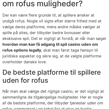
om rofus muligheder?
Der kan være flere grunde til, at spillere ønsker at
undgå rofus. Nogle vil sigte efter større frihed med at
vælge deres platforme, mens andre måske vælger at
spille på sites, der tilbyder bedre bonusser eller
eksklusive spil. Det er vigtigt at forstå, at når man søger
hvordan man kan få adgang til spil casino uden om
rofus options legally
, skal man først tage hensyn til
juridiske aspekter og sikre sig, at de valgte platforme
overholder danske love.
De bedste platforme til spillere
uden for rofus
Når man skal vælge det rigtige casino, er det vigtigt at
sammenligne de tilgængelige muligheder. Her er nogle
af de bedste platforme, der tilbyder tjenester uden om
rofus, sammensat i en tabel for at give en hurtig