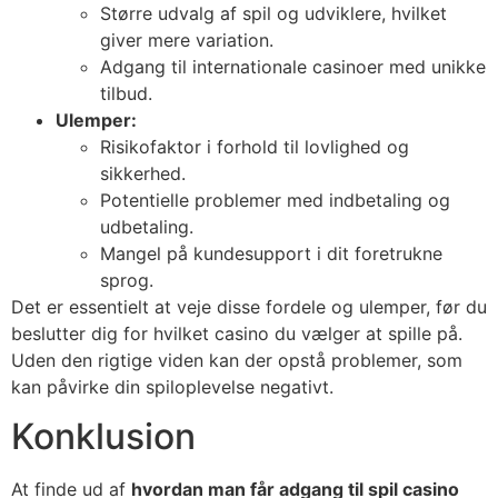
Større udvalg af spil og udviklere, hvilket
giver mere variation.
Adgang til internationale casinoer med unikke
tilbud.
Ulemper:
Risikofaktor i forhold til lovlighed og
sikkerhed.
Potentielle problemer med indbetaling og
udbetaling.
Mangel på kundesupport i dit foretrukne
sprog.
Det er essentielt at veje disse fordele og ulemper, før du
beslutter dig for hvilket casino du vælger at spille på.
Uden den rigtige viden kan der opstå problemer, som
kan påvirke din spiloplevelse negativt.
Konklusion
At finde ud af
hvordan man får adgang til spil casino