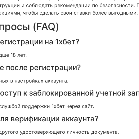
струкции и соблюдать рекомендации по безопасности. 
акциями, чтобы сделать свои ставки более выгодными.
просы (FAQ)
регистрации на 1хбет?
ше 18 лет.
е после регистрации?
ных в настройках аккаунта.
доступ к заблокированной учетной за
службой поддержки 1хбет через сайт.
ля верификации аккаунта?
другого удостоверяющего личность документа.