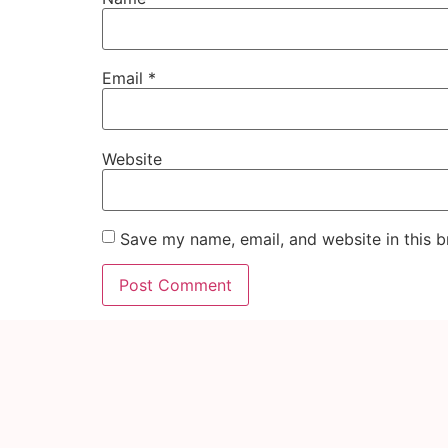
Email
*
Website
Save my name, email, and website in this b