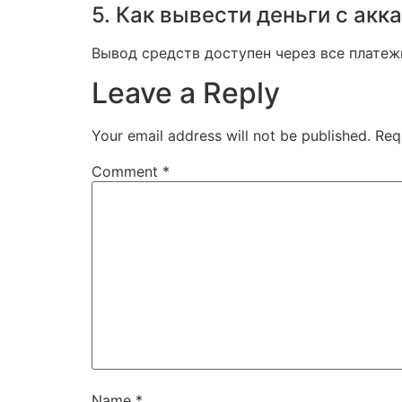
5. Как вывести деньги с акк
Вывод средств доступен через все платеж
Leave a Reply
Your email address will not be published.
Req
Comment
*
Name
*