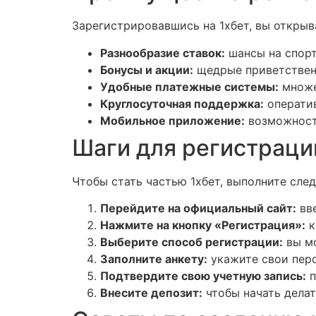
Зарегистрировавшись на 1хбет, вы открыв
Разнообразие ставок:
шансы на спорт
Бонусы и акции:
щедрые приветственн
Удобные платежные системы:
множе
Круглосуточная поддержка:
оператив
Мобильное приложение:
возможность
Шаги для регистраци
Чтобы стать частью 1хбет, выполните сле
Перейдите на официальный сайт:
вве
Нажмите на кнопку «Регистрация»:
к
Выберите способ регистрации:
вы мо
Заполните анкету:
укажите свои перс
Подтвердите свою учетную запись:
п
Внесите депозит:
чтобы начать делат