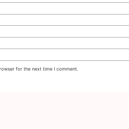
rowser for the next time I comment.