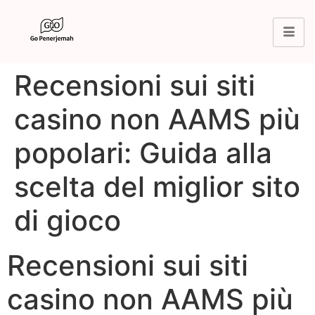
Recensioni sui siti
casino non AAMS più
popolari: Guida alla
scelta del miglior sito
di gioco
Recensioni sui siti
casino non AAMS più