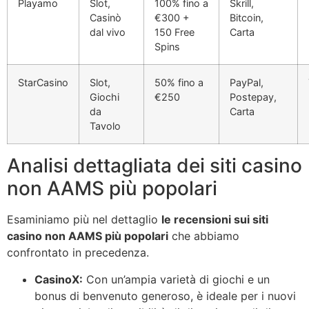
Playamo
Slot,
100% fino a
Skrill,
Casinò
€300 +
Bitcoin,
dal vivo
150 Free
Carta
Spins
StarCasino
Slot,
50% fino a
PayPal,
Giochi
€250
Postepay,
da
Carta
Tavolo
Analisi dettagliata dei siti casino
non AAMS più popolari
Esaminiamo più nel dettaglio
le recensioni sui siti
casino non AAMS più popolari
che abbiamo
confrontato in precedenza.
CasinoX:
Con un’ampia varietà di giochi e un
bonus di benvenuto generoso, è ideale per i nuovi