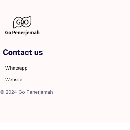
Contact us
Whatsapp
Website
© 2024 Go Penerjemah