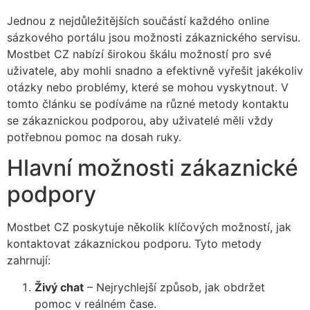
Jednou z nejdůležitějších součástí každého online
sázkového portálu jsou možnosti zákaznického servisu.
Mostbet CZ nabízí širokou škálu možností pro své
uživatele, aby mohli snadno a efektivně vyřešit jakékoliv
otázky nebo problémy, které se mohou vyskytnout. V
tomto článku se podíváme na různé metody kontaktu
se zákaznickou podporou, aby uživatelé měli vždy
potřebnou pomoc na dosah ruky.
Hlavní možnosti zákaznické
podpory
Mostbet CZ poskytuje několik klíčových možností, jak
kontaktovat zákaznickou podporu. Tyto metody
zahrnují:
Živý chat
– Nejrychlejší způsob, jak obdržet
pomoc v reálném čase.