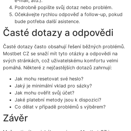
e-mail, atd.).
Podrobně popište svůj dotaz nebo problém.
Očekávejte rychlou odpověď a follow-up, pokud
bude potřeba další asistence.
Časté dotazy a odpovědi
Časté dotazy často obsahují řešení běžných problémů.
Mostbet CZ se snaží mít tyto otázky a odpovědi na
svých stránkách, což uživatelskému komfortu velmi
pomáhá. Některé z nejčastějších dotazů zahrnují:
Jak mohu resetovat své heslo?
Jaký je minimální vklad pro sázky?
Jak mohu ověřit svůj účet?
Jaké platební metody jsou k dispozici?
Co dělat v případě problémů s výběrem?
Závěr