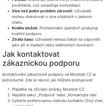
použitelná, což usnadňuje komunikaci.
Více než jeden problém zároveň:
Uživatelé
mohou diskutovat o více otázkách v jednom
chatu.
Kvalita služeb:
Profesionální operátoři poskytují
kvalitní podporu.
Ztráta času:
Uživatelé nemusí čekat na odpověď
jako při e-mailech nebo telefonních hovorech.
Jak kontaktovat
zákaznickou podporu
Kontaktování zákaznické podpory na Mostbet CZ je
jednoduché. Zde je návod, jak můžete postupovat:
Přejděte na oficiální stránky Mostbet CZ.
Najděte sekci „Podpora“ nebo „Kontaktujte nás“.
Vyberte preferovanou metodu kontaktu (živý chat,