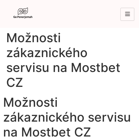
Možnosti
zákaznického
servisu na Mostbet
CZ
Možnosti
zákaznického servisu
na Mostbet CZ