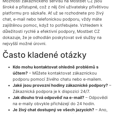
Možnosti zákaznického servisu na Mostbet CZ jsou
široké a přístupné, což z něj činí uživatelsky přívětivou
platformu pro sázkaře. Ať už se rozhodnete pro živý
chat, e-mail nebo telefonickou podporu, vždy máte
zajištěnou pomoc, když to potřebujete. Vzhledem k
důležitosti rychlé a efektivní podpory, Mostbet CZ
dokazuje, že je odhodlán poskytovat své služby na
nejvyšší možné úrovni.
Často kladené otázky
Kdo mohu kontaktovat ohledně problémů s
účtem?
– Můžete kontaktovat zákaznickou
podporu pomocí živého chatu nebo e-mailem.
Jaké jsou provozní hodiny zákaznické podpory?
–
Zákaznická podpora je k dispozici 24/7.
Jak dlouho trvá odpověď na e-mail?
– Odpovědi
na e-maily obvykle přicházejí do 24 hodin.
Je živý chat dostupný ve všech jazycích?
– Ano,