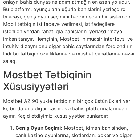
onlayn bahis dünyasına adım atmağın ən asan yoludur.
Bu platform, oyunçuların uğurla bahislərini yerləşdirə
biləcəyi, geniş oyun seçimini təqdim edən bir sistemdir.
Mobil tətbiqin istifadəyə verilməsi, istifadəçilərə
istənilən yerdən rahatlıqla bahislərini yerləşdirməyə
imkan tanıyır. Həmçinin, Mostbet-in müasir interfeysi və
intuitiv dizaynı onu digər bahis saytlarından fərqləndirir.
İndi bu tətbiqin özəlliklərinə və müsbət cəhətlərinə nəzər
salaq.
Mostbet Tətbiqinin
Xüsusiyyətləri
Mostbet AZ 90 yukle tətbiqinin bir çox üstünlükləri var
ki, bu da onu digər casino və bahis platformalarından
ayırır. Keçid etdiyimiz xüsusiyyətlər bunlardır:
Geniş Oyun Seçimi:
Mostbet, idman bahisindən,
canlı kazino oyunlarına, slotlardan, poker və digər