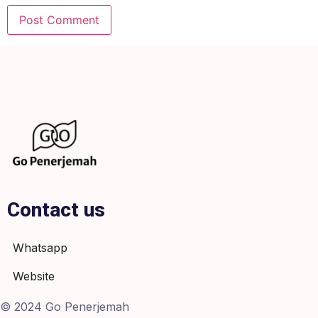
Contact us
Whatsapp
Website
© 2024 Go Penerjemah