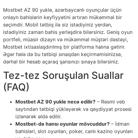
Mostbet AZ 90 yukle, azərbaycanlı oyunçular üçün
onlayn bahislərin keyfiyyətini artıran mükəmməl bir
seçimdir. Mobil tətbiq ilə siz istədiyiniz yerdən,
istədiyiniz zaman bahis yerləşdirə bilərsiniz. Geniş oyun
portfeli, müasir dizayn və mükəmməl müştəri dəstəyi,
Mostbet ixtisaslaşdırılmış bir platforma halına gətirir.
Əgər hələ də bu tətbiqi sınaqdan keçirməmisinizsə,
dərhal bir hesab açaraq şansınızı sınaya bilərsiniz.
Tez-tez Soruşulan Suallar
(FAQ)
Mostbet AZ 90 yukle necə edilir?
– Rəsmi veb
saytından tətbiqi yükləyərək və qeydiyyat prosesi
izlənərək əldə edilir.
Mostbet-də hansı oyunlar mövcuddur?
– İdman
bahisləri, slot oyunları, poker, canlı kazino oyunları