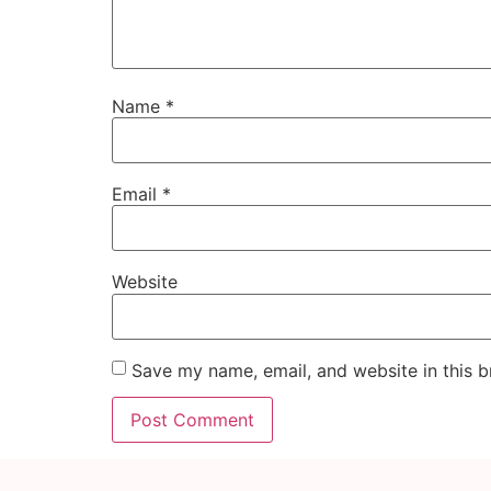
Name
*
Email
*
Website
Save my name, email, and website in this b