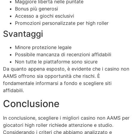
Maggiore libertà nelle puntate
Bonus più generosi
Accesso a giochi esclusivi
Promozioni personalizzate per high roller
Svantaggi
Minore protezione legale
Possibile mancanza di recenzioni affidabili
Non tutte le piattaforme sono sicure
Da quanto appena esposto, è evidente che i casino non
AAMS offrono sia opportunità che rischi. È
fondamentale informarsi a fondo e scegliere siti
affidabili.
Conclusione
In conclusione, scegliere i migliori casino non AAMS per
giocatori high roller richiede attenzione e studio.
Considerando i criteri che abbiamo analizzato e