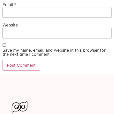
Email
*
Website
Save my name, email, and website in this browser for
the next time I comment.