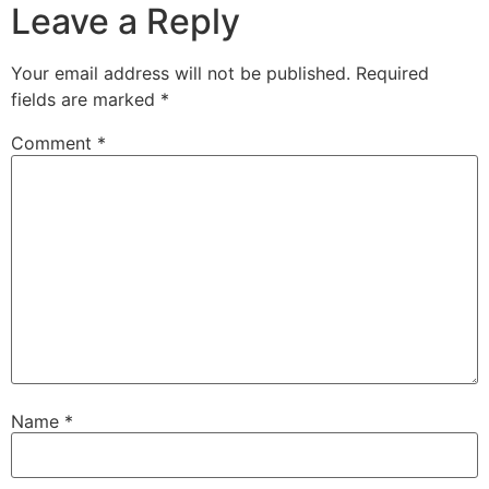
Leave a Reply
Your email address will not be published.
Required
fields are marked
*
Comment
*
Name
*