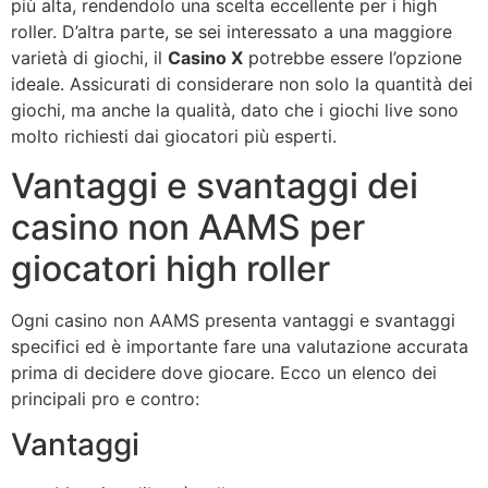
più alta, rendendolo una scelta eccellente per i high
roller. D’altra parte, se sei interessato a una maggiore
varietà di giochi, il
Casino X
potrebbe essere l’opzione
ideale. Assicurati di considerare non solo la quantità dei
giochi, ma anche la qualità, dato che i giochi live sono
molto richiesti dai giocatori più esperti.
Vantaggi e svantaggi dei
casino non AAMS per
giocatori high roller
Ogni casino non AAMS presenta vantaggi e svantaggi
specifici ed è importante fare una valutazione accurata
prima di decidere dove giocare. Ecco un elenco dei
principali pro e contro:
Vantaggi