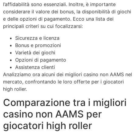
l’affidabilità sono essenziali. Inoltre, è importante
considerare il valore dei bonus, la disponibilità di giochi
e delle opzioni di pagamento. Ecco una lista dei
principali criteri su cui focalizzarsi:
Sicurezza e licenza
Bonus e promozioni
Varietà dei giochi
Opzioni di pagamento
Assistenza clienti
Analizziamo ora alcuni dei migliori casino non AAMS nel
mercato, confrontando le loro offerte per i giocatori
high roller.
Comparazione tra i migliori
casino non AAMS per
giocatori high roller