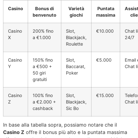
Casino
Bonus di
Varietà
Puntata
Assis
benvenuto
giochi
massima
clie
Casino
200% fino
Slot,
€10.000
Chat l
X
a €1.000
Blackjack,
24/7
Roulette
Casino
150% fino
Slot,
€5.000
Email 
Y
a €500 +
Baccarat,
Chat l
50 giri
Poker
gratuiti
Casino
100% fino
Slot,
€15.000
Telefo
Z
a €2.000 +
Blackjack,
Chat l
cashback
Sic Bo
In base alla tabella sopra, possiamo notare che il
Casino Z
offre il bonus più alto e la puntata massima