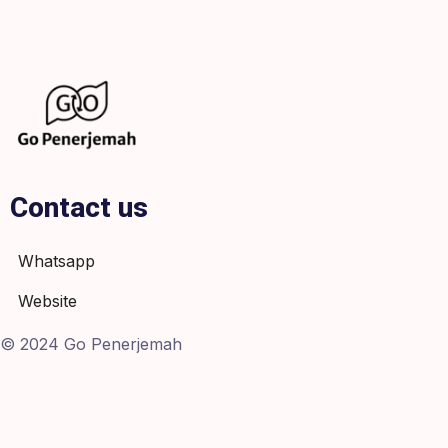
Contact us
Whatsapp
Website
© 2024 Go Penerjemah