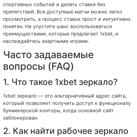
спортивных событий и делать ставки без
препятствий. Все доступные матчи можно легко
просмотреть, а процесс ставок прост и интуитивно
понятен. Не упустите шанс воспользоваться
преимуществами, которые предлагает 1xbet, и
наслаждайтесь азартными играми.
Часто задаваемые
вопросы (FAQ)
1. Что такое 1xbet зеркало?
1xbet зеркало — это альтернативный адрес сайта,
который позволяет получить доступ к функционалу
букмекерской конторы, когда основной сайт
заблокирован.
2. Как найти рабочее зеркало