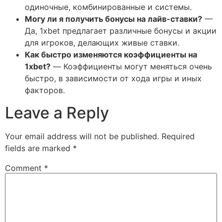
одиночные, комбинированные и системы.
Могу ли я получить бонусы на лайв-ставки?
—
Да, 1xbet предлагает различные бонусы и акции
для игроков, делающих живые ставки.
Как быстро изменяются коэффициенты на
1xbet?
— Коэффициенты могут меняться очень
быстро, в зависимости от хода игры и иных
факторов.
Leave a Reply
Your email address will not be published.
Required
fields are marked
*
Comment
*