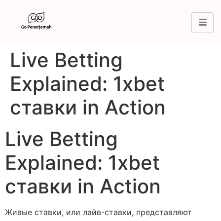
Live Betting
Explained: 1xbet
ставки in Action
Live Betting
Explained: 1xbet
ставки in Action
Живые ставки, или лайв-ставки, представляют