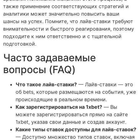
также применение соответствующих стратегий и
аналитики может значительно повысить ваши
шансы на успех. Помните, что лайв-ставки требуют
внимательности и быстрого реагирования, поэтому
подходите к ним ответственно и с тщательной
подготовкой.
Часто задаваемые
вопросы (FAQ)
Что такое лайв-ставки?
— Лайв-ставки — это
об bets, которые размещаются на события, уже
происходящие в реальном времени.
Как зарегистрироваться на 1xbet?
— Вы
можете зарегистрироваться прямо на сайте
1xbet, указав свои данные и создав аккаунт.
Какие типы ставок доступны для лайв-ставок?
— Доступно множество типов ставок, включая