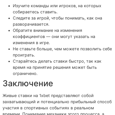
Изучите команды или игроков, на которых
собираетесь ставить.
Следите за игрой, чтобы понимать, как она
разворачивается.
Обратите внимание на изменения
коэффициентов — они могут указать на
изменения в игре.
Не ставьте больше, чем можете позволить себе
проиграть.
Старайтесь делать ставки быстро, так как
время на принятие решения может быть
ограничено.
Заключение
Живые ставки на 1xbet представляют собой
захватывающий и потенциально прибыльный способ
участия в спортивных событиях в реальном
времени. Понимание механики этого процесса, а