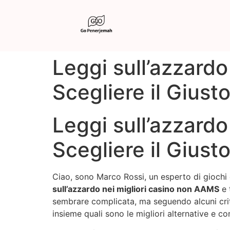
Leggi sull’azzard
Scegliere il Giusto
Leggi sull’azzard
Scegliere il Giusto
Ciao, sono Marco Rossi, un esperto di giochi 
sull’azzardo nei migliori casino non AAMS
e 
sembrare complicata, ma seguendo alcuni crit
insieme quali sono le migliori alternative e c