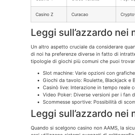
Casino Z
Curacao
Cryptov
Leggi sull’azzardo nei 
Un altro aspetto cruciale da considerare quan
di noi ha preferenze diverse in fatto di intra
tipologie di giochi più comuni che puoi trovar
Slot machine: Varie opzioni con grafiche
Giochi da tavolo: Roulette, Blackjack e 
Casinò live: Interazione in tempo reale c
Video Poker: Diverse versioni per i fan d
Scommesse sportive: Possibilità di scomm
Leggi sull’azzardo nei 
Quando si scelgono casino non AAMS, la sicure
essi utilizzano sistemi avanzati di crittografi