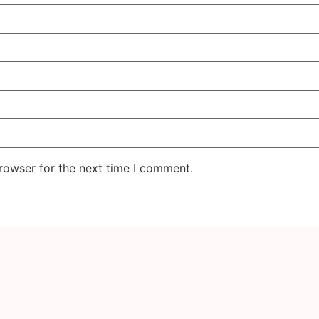
rowser for the next time I comment.