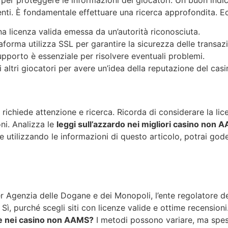
tenti. È fondamentale effettuare una ricerca approfondita. Ec
na licenza valida emessa da un’autorità riconosciuta.
taforma utilizza SSL per garantire la sicurezza delle transazi
upporto è essenziale per risolvere eventuali problemi.
i altri giocatori per avere un’idea della reputazione del casi
ichiede attenzione e ricerca. Ricorda di considerare la lic
oni. Analizza le
leggi sull’azzardo nei migliori casino non 
 utilizzando le informazioni di questo articolo, potrai gode
Agenzia delle Dogane e dei Monopoli, l’ente regolatore del 
Sì, purché scegli siti con licenze valide e ottime recensioni
e nei casino non AAMS?
I metodi possono variare, ma spess