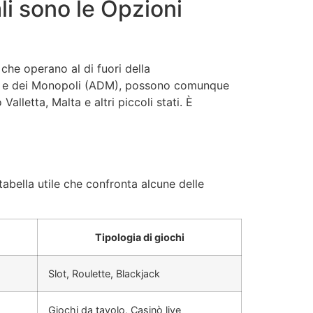
li sono le Opzioni
 che operano al di fuori della
ane e dei Monopoli (ADM), possono comunque
alletta, Malta e altri piccoli stati. È
abella utile che confronta alcune delle
Tipologia di giochi
Slot, Roulette, Blackjack
Giochi da tavolo, Casinò live