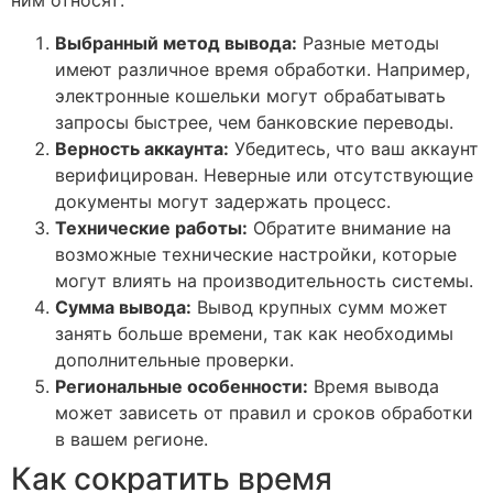
ним относят:
Выбранный метод вывода:
Разные методы
имеют различное время обработки. Например,
электронные кошельки могут обрабатывать
запросы быстрее, чем банковские переводы.
Верность аккаунта:
Убедитесь, что ваш аккаунт
верифицирован. Неверные или отсутствующие
документы могут задержать процесс.
Технические работы:
Обратите внимание на
возможные технические настройки, которые
могут влиять на производительность системы.
Сумма вывода:
Вывод крупных сумм может
занять больше времени, так как необходимы
дополнительные проверки.
Региональные особенности:
Время вывода
может зависеть от правил и сроков обработки
в вашем регионе.
Как сократить время