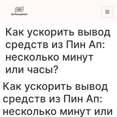
Как ускорить вывод
средств из Пин Ап:
несколько минут
или часы?
Как ускорить вывод
средств из Пин Ап:
несколько минут или