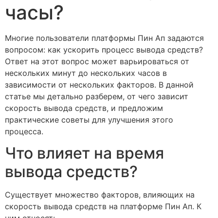
часы?
Многие пользователи платформы Пин Ап задаются
вопросом: как ускорить процесс вывода средств?
Ответ на этот вопрос может варьироваться от
нескольких минут до нескольких часов в
зависимости от нескольких факторов. В данной
статье мы детально разберем, от чего зависит
скорость вывода средств, и предложим
практические советы для улучшения этого
процесса.
Что влияет на время
вывода средств?
Существует множество факторов, влияющих на
скорость вывода средств на платформе Пин Ап. К