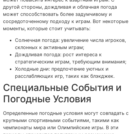
другой стороны, дождливая и облачная погода
может способствовать более задумчивому и
сосредоточенному подходу к играм. Вот некоторые
моменты, которые стоит учитывать:
Солнечная погода: увеличение числа игроков,
склонных к активным играм;
Дождливая погода: рост интереса к
стратегическим играм, требующим внимания;
Холодные дни: предпочтение уютных и
расслабляющих игр, таких как блэкджек.
Специальные События и
Погодные Условия
Определенные погодные условия могут совпадать с
крупными спортивными событиями, такими как
чемпионаты мира или Олимпийские игры. В эти