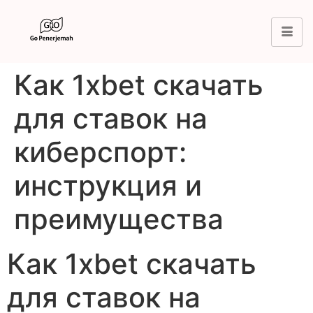
Как 1xbet скачать
для ставок на
киберспорт:
инструкция и
преимущества
Как 1xbet скачать
для ставок на