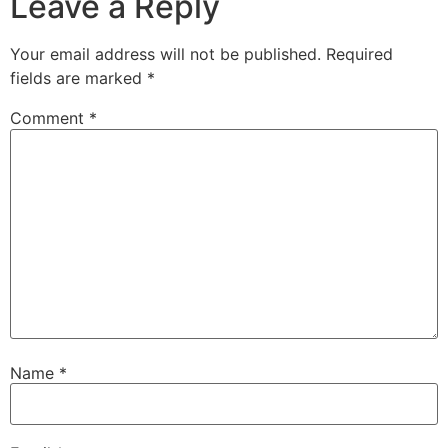
Leave a Reply
Your email address will not be published.
Required
fields are marked
*
Comment
*
Name
*