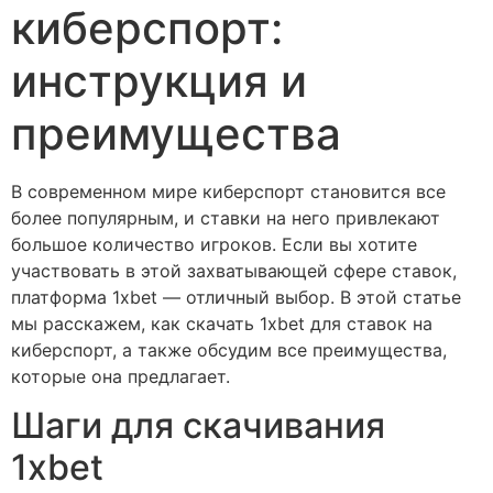
киберспорт:
инструкция и
преимущества
В современном мире киберспорт становится все
более популярным, и ставки на него привлекают
большое количество игроков. Если вы хотите
участвовать в этой захватывающей сфере ставок,
платформа 1xbet — отличный выбор. В этой статье
мы расскажем, как скачать 1xbet для ставок на
киберспорт, а также обсудим все преимущества,
которые она предлагает.
Шаги для скачивания
1xbet