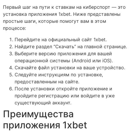
Первый шаг на пути к ставкам на киберспорт — это
установка приложения 1xbet. Ниже представлены
простые шаги, которые помогут вам в этом
процессе:
Перейдите на официальный сайт 1xbet.
Найдите раздел “Скачать” на главной странице.
Выберите версию приложения для вашей
операционной системы (Android или iOS).
Скачайте файл установки на ваше устройство.
Следуйте инструкциям по установке,
предоставленным на сайте.
После установки откройте приложение и
пройдите регистрацию или войдите в уже
существующий аккаунт.
Преимущества
приложения 1xbet