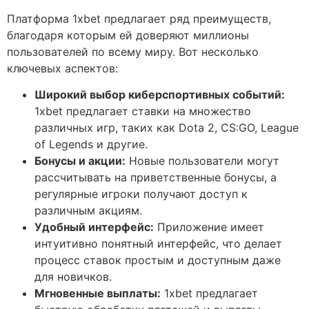
Платформа 1xbet предлагает ряд преимуществ,
благодаря которым ей доверяют миллионы
пользователей по всему миру. Вот несколько
ключевых аспектов:
Широкий выбор киберспортивных событий:
1xbet предлагает ставки на множество
различных игр, таких как Dota 2, CS:GO, League
of Legends и другие.
Бонусы и акции:
Новые пользователи могут
рассчитывать на приветственные бонусы, а
регулярные игроки получают доступ к
различным акциям.
Удобный интерфейс:
Приложение имеет
интуитивно понятный интерфейс, что делает
процесс ставок простым и доступным даже
для новичков.
Мгновенные выплаты:
1xbet предлагает