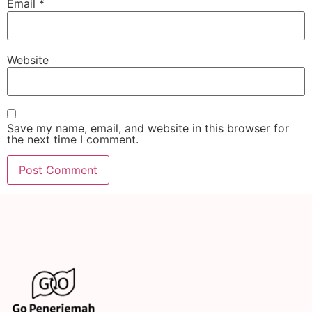
Email
*
Website
Save my name, email, and website in this browser for
the next time I comment.