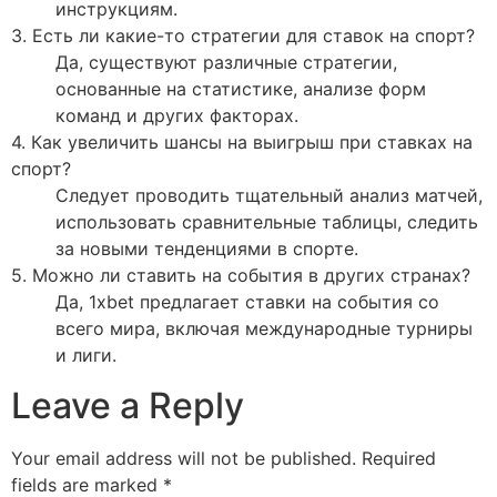
инструкциям.
3. Есть ли какие-то стратегии для ставок на спорт?
Да, существуют различные стратегии,
основанные на статистике, анализе форм
команд и других факторах.
4. Как увеличить шансы на выигрыш при ставках на
спорт?
Следует проводить тщательный анализ матчей,
использовать сравнительные таблицы, следить
за новыми тенденциями в спорте.
5. Можно ли ставить на события в других странах?
Да, 1xbet предлагает ставки на события со
всего мира, включая международные турниры
и лиги.
Leave a Reply
Your email address will not be published.
Required
fields are marked
*