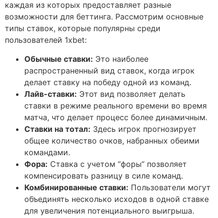
каждая из которых предоставляет разные
возможности для беттинга. Рассмотрим основные
типы ставок, которые популярны среди
пользователей 1xbet:
Обычные ставки:
Это наиболее
распространенный вид ставок, когда игрок
делает ставку на победу одной из команд.
Лайв-ставки:
Этот вид позволяет делать
ставки в режиме реального времени во время
матча, что делает процесс более динамичным.
Ставки на тотал:
Здесь игрок прогнозирует
общее количество очков, набранных обеими
командами.
Фора:
Ставка с учетом “форы” позволяет
компенсировать разницу в силе команд.
Комбинированные ставки:
Пользователи могут
объединять несколько исходов в одной ставке
для увеличения потенциального выигрыша.