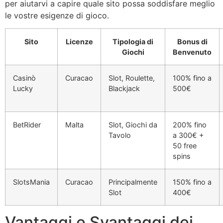
per aiutarvi a capire quale sito possa soddisfare meglio
le vostre esigenze di gioco.
Sito
Licenze
Tipologia di
Bonus di
Giochi
Benvenuto
Casinò
Curacao
Slot, Roulette,
100% fino a
Lucky
Blackjack
500€
BetRider
Malta
Slot, Giochi da
200% fino
Tavolo
a 300€ +
50 free
spins
SlotsMania
Curacao
Principalmente
150% fino a
Slot
400€
Vantaggi e Svantaggi dei