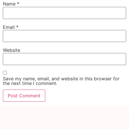
Name
*
Email
*
Website
Save my name, email, and website in this browser for
the next time I comment.