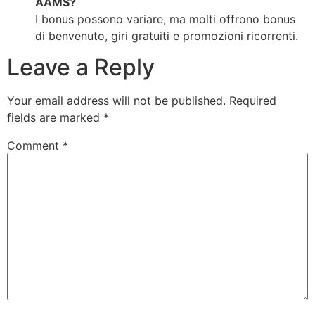
AAMS?
I bonus possono variare, ma molti offrono bonus
di benvenuto, giri gratuiti e promozioni ricorrenti.
Leave a Reply
Your email address will not be published.
Required
fields are marked
*
Comment
*