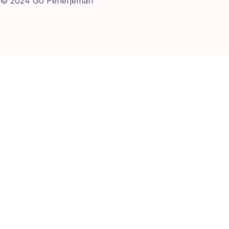
© 2024 Go Penerjemah