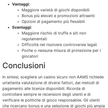
Vantaggi:
Maggiore varietà di giochi disponibili
Bonus più elevati e promozioni attraenti
Opzioni di pagamento più flessibili
Svantaggi:
Maggiore rischio di truffe e siti non
regolamentati
Difficoltà nel risolvere controversie legali
Poche o nessuna misura di protezione per i
giocatori
Conclusioni
In sintesi, scegliere un casino sicuro non AAMS richiede
un’attenta valutazione di diversi fattori, dai metodi di
pagamento alle licenze disponibili. Ricorda di
controllare sempre le recensioni degli utenti e di
verificare le politiche di gioco responsabile. Gli utenti
che ricercano bonus e una selezione di giochi più ampia