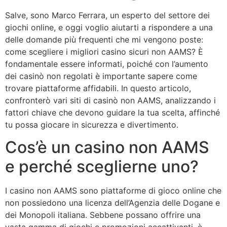
Salve, sono Marco Ferrara, un esperto del settore dei
giochi online, e oggi voglio aiutarti a rispondere a una
delle domande più frequenti che mi vengono poste:
come scegliere i migliori casino sicuri non AAMS? È
fondamentale essere informati, poiché con l’aumento
dei casinò non regolati è importante sapere come
trovare piattaforme affidabili. In questo articolo,
confronterò vari siti di casinò non AAMS, analizzando i
fattori chiave che devono guidare la tua scelta, affinché
tu possa giocare in sicurezza e divertimento.
Cos’è un casino non AAMS
e perché sceglierne uno?
I casino non AAMS sono piattaforme di gioco online che
non possiedono una licenza dell’Agenzia delle Dogane e
dei Monopoli italiana. Sebbene possano offrire una