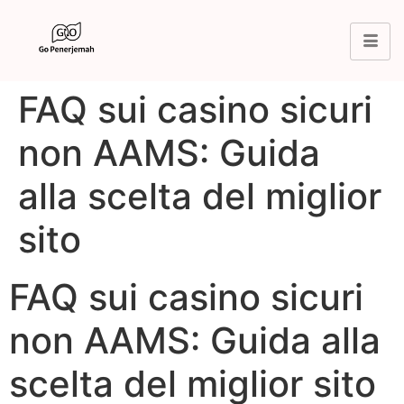
FAQ sui casino sicuri
non AAMS: Guida
alla scelta del miglior
sito
FAQ sui casino sicuri
non AAMS: Guida alla
scelta del miglior sito