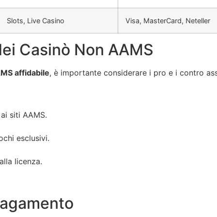
Slots, Live Casino
Visa, MasterCard, Neteller
 dei Casinò Non AAMS
AMS affidabile
, è importante considerare i pro e i contro a
 ai siti AAMS.
ochi esclusivi.
lla licenza.
 Pagamento