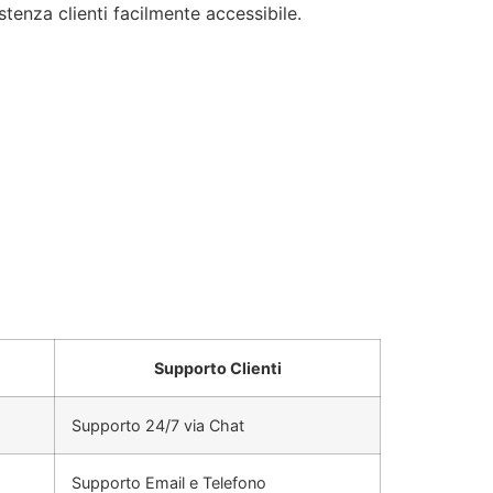
stenza clienti facilmente accessibile.
Supporto Clienti
Supporto 24/7 via Chat
Supporto Email e Telefono