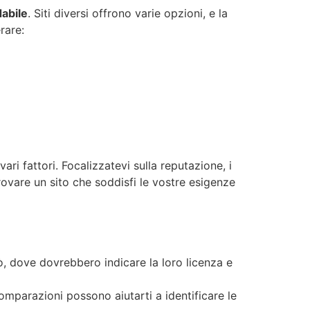
dabile
. Siti diversi offrono varie opzioni, e la
rare:
ri fattori. Focalizzatevi sulla reputazione, i
trovare un sito che soddisfi le vostre esigenze
nò, dove dovrebbero indicare la loro licenza e
omparazioni possono aiutarti a identificare le