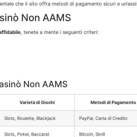
entale che il sito offra metodi di pagamento sicuri e un’assi
Casinò Non AAMS
ffidabile
, tenete a mente i seguenti criteri:
 Casinò Non AAMS
Varietà di Giochi
Metodi di Pagamento
Slots, Roulette, Blackjack
PayPal, Carta di Credito
Slots, Poker, Baccarat
Bitcoin, Skrill