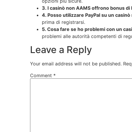
opzioni più sicure.
3. I casinò non AAMS offrono bonus d
4. Posso utilizzare PayPal su un casi
prima di registrarsi.
5. Cosa fare se ho problemi con un c
problemi alle autorità competenti di re
Leave a Reply
Your email address will not be published.
Req
Comment
*