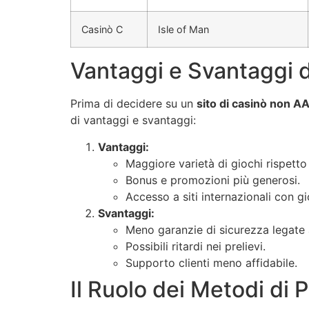
Casinò C
Isle of Man
Vantaggi e Svantaggi
Prima di decidere su un
sito di casinò non A
di vantaggi e svantaggi:
Vantaggi:
Maggiore varietà di giochi rispetto
Bonus e promozioni più generosi.
Accesso a siti internazionali con gi
Svantaggi:
Meno garanzie di sicurezza legate a
Possibili ritardi nei prelievi.
Supporto clienti meno affidabile.
Il Ruolo dei Metodi di