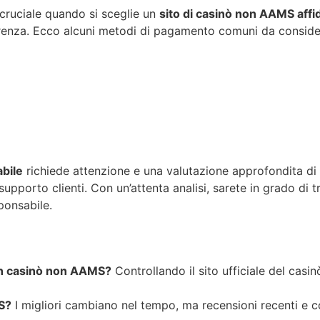
cruciale quando si sceglie un
sito di casinò non AAMS affi
fferenza. Ecco alcuni metodi di pagamento comuni da conside
abile
richiede attenzione e una valutazione approfondita di va
supporto clienti. Con un’attenta analisi, sarete in grado di 
ponsabile.
 un casinò non AAMS?
Controllando il sito ufficiale del casi
MS?
I migliori cambiano nel tempo, ma recensioni recenti e c