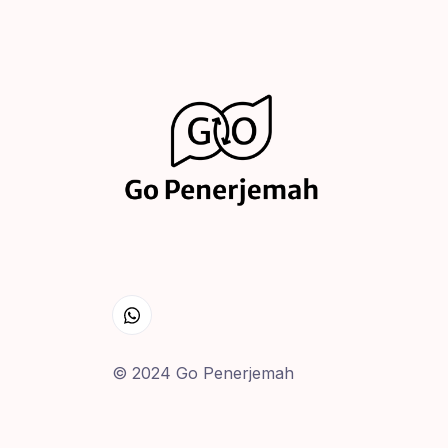
© 2024 Go Penerjemah