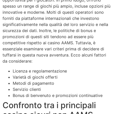
opportunità per i giocatori. In primo luogo, offrono
spesso un range di giochi più ampio, incluse opzioni più
innovative e moderne. Molti di questi operatori sono
forniti da piattaforme internazionali che investono
significativamente nella qualità del loro servizio e nella
sicurezza dei dati. Inoltre, le politiche di bonus e
promozioni di questi siti tendono ad essere più
competitive rispetto ai casino AAMS. Tuttavia, è
essenziale esaminare vari criteri prima di decidere di
tuffarsi in questa nuova avventura. Ecco alcuni fattori
da considerare:
Licenza e regolamentazione
Varietà di giochi offerti
Metodi di pagamento
Servizio clienti
Bonus di benvenuto e promozioni continuative
Confronto tra i principali