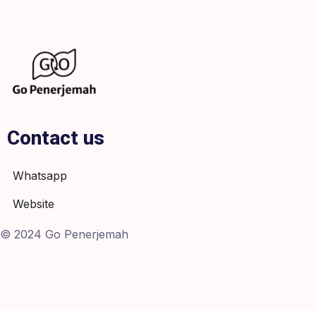
Contact us
Whatsapp
Website
© 2024 Go Penerjemah