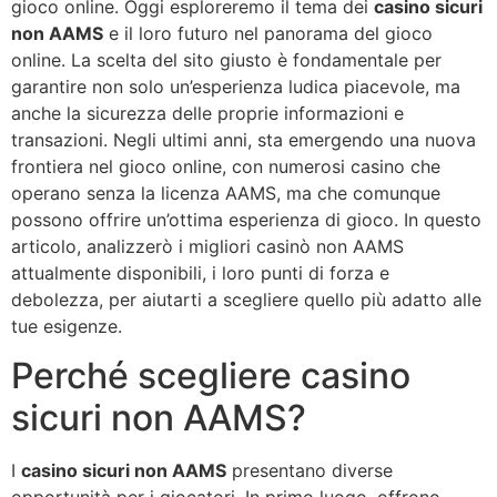
gioco online. Oggi esploreremo il tema dei
casino sicuri
non AAMS
e il loro futuro nel panorama del gioco
online. La scelta del sito giusto è fondamentale per
garantire non solo un’esperienza ludica piacevole, ma
anche la sicurezza delle proprie informazioni e
transazioni. Negli ultimi anni, sta emergendo una nuova
frontiera nel gioco online, con numerosi casino che
operano senza la licenza AAMS, ma che comunque
possono offrire un’ottima esperienza di gioco. In questo
articolo, analizzerò i migliori casinò non AAMS
attualmente disponibili, i loro punti di forza e
debolezza, per aiutarti a scegliere quello più adatto alle
tue esigenze.
Perché scegliere casino
sicuri non AAMS?
I
casino sicuri non AAMS
presentano diverse