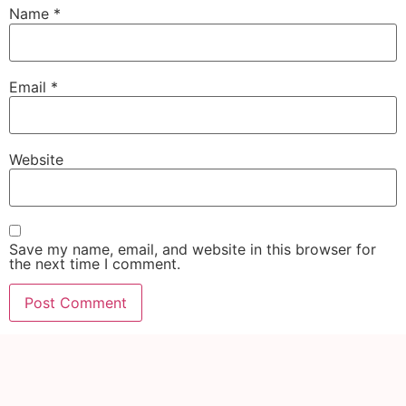
Name
*
Email
*
Website
Save my name, email, and website in this browser for
the next time I comment.