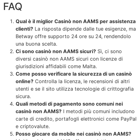
FAQ
Qual è il miglior Casinò non AAMS per assistenza
clienti?
La risposta dipende dalle tue esigenze, ma
Betway offre supporto 24 ore su 24, rendendolo
una buona scelta.
Ci sono casinò non AAMS sicuri?
Sì, ci sono
diversi casinò non AAMS sicuri con licenze di
giurisdizioni affidabili come Malta.
Come posso verificare la sicurezza di un casinò
online?
Controlla la licenza, le recensioni di altri
utenti e se il sito utilizza tecnologie di crittografia
sicura.
Quali metodi di pagamento sono comuni nei
casinò non AAMS?
I metodi più comuni includono
carte di credito, portafogli elettronici come PayPal
e criptovalute.
Posso giocare da mobile nei casinò non AAMS?