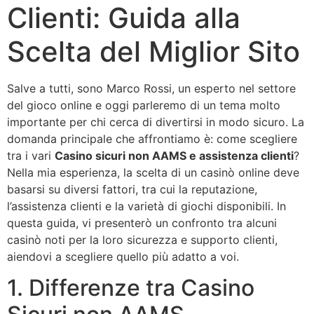
Clienti: Guida alla
Scelta del Miglior Sito
Salve a tutti, sono Marco Rossi, un esperto nel settore
del gioco online e oggi parleremo di un tema molto
importante per chi cerca di divertirsi in modo sicuro. La
domanda principale che affrontiamo è: come scegliere
tra i vari
Casino sicuri non AAMS e assistenza clienti
?
Nella mia esperienza, la scelta di un casinò online deve
basarsi su diversi fattori, tra cui la reputazione,
l’assistenza clienti e la varietà di giochi disponibili. In
questa guida, vi presenterò un confronto tra alcuni
casinò noti per la loro sicurezza e supporto clienti,
aiendovi a scegliere quello più adatto a voi.
1. Differenze tra Casino