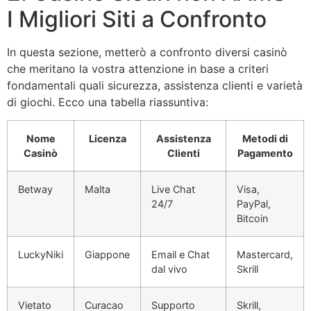
I Migliori Siti a Confronto
In questa sezione, metterò a confronto diversi casinò
che meritano la vostra attenzione in base a criteri
fondamentali quali sicurezza, assistenza clienti e varietà
di giochi. Ecco una tabella riassuntiva:
Nome
Licenza
Assistenza
Metodi di
Casinò
Clienti
Pagamento
Betway
Malta
Live Chat
Visa,
24/7
PayPal,
Bitcoin
LuckyNiki
Giappone
Email e Chat
Mastercard,
dal vivo
Skrill
Vietato
Curacao
Supporto
Skrill,