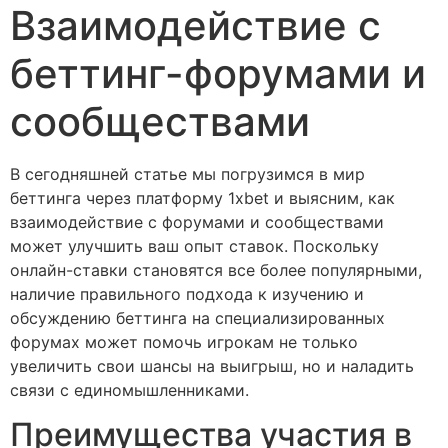
Взаимодействие с
беттинг-форумами и
сообществами
В сегодняшней статье мы погрузимся в мир
беттинга через платформу 1xbet и выясним, как
взаимодействие с форумами и сообществами
может улучшить ваш опыт ставок. Поскольку
онлайн-ставки становятся все более популярными,
наличие правильного подхода к изучению и
обсуждению беттинга на специализированных
форумах может помочь игрокам не только
увеличить свои шансы на выигрыш, но и наладить
связи с единомышленниками.
Преимущества участия в