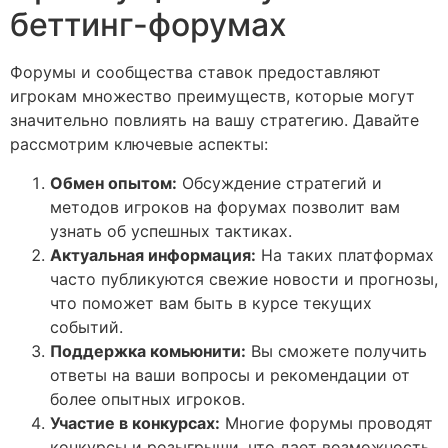
беттинг-форумах
Форумы и сообщества ставок предоставляют
игрокам множество преимуществ, которые могут
значительно повлиять на вашу стратегию. Давайте
рассмотрим ключевые аспекты:
Обмен опытом:
Обсуждение стратегий и
методов игроков на форумах позволит вам
узнать об успешных тактиках.
Актуальная информация:
На таких платформах
часто публикуются свежие новости и прогнозы,
что поможет вам быть в курсе текущих
событий.
Поддержка комьюнити:
Вы сможете получить
ответы на ваши вопросы и рекомендации от
более опытных игроков.
Участие в конкурсах:
Многие форумы проводят
конкурсы и розыгрыши, что дает возможность