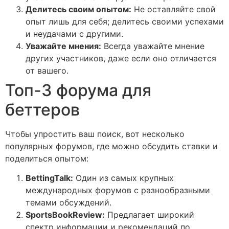
Делитесь своим опытом:
Не оставляйте свой
опыт лишь для себя; делитесь своими успехами
и неудачами с другими.
Уважайте мнения:
Всегда уважайте мнение
других участников, даже если оно отличается
от вашего.
Топ-3 форума для
беттеров
Чтобы упростить ваш поиск, вот несколько
популярных форумов, где можно обсудить ставки и
поделиться опытом:
BettingTalk:
Один из самых крупных
международных форумов с разнообразными
темами обсуждений.
SportsBookReview:
Предлагает широкий
спектр информации и рекомендаций по