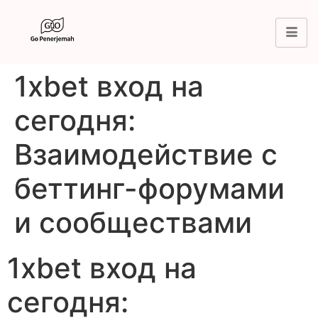
1xbet вход на
сегодня:
Взаимодействие с
беттинг-форумами
и сообществами
1xbet вход на
сегодня: